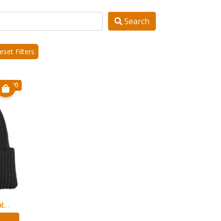
Search
set Filters
€ 13.90
Berretta Tira piu una Schiacciata 2510