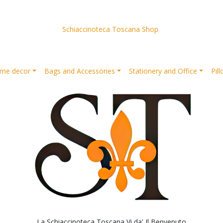
Schiaccinoteca Toscana Shop
me decor
Bags and Accessories
Stationery and Office
Pil
La Schiaccinoteca Toscana Vi da' Il Benvenuto