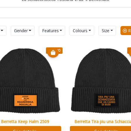
Gender
Features
Colours
Size
Re
€ 13.90
Berretta Keep Halm 2509